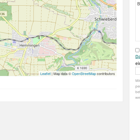
D
ei
Leaflet
| Map data ©
OpenStreetMap
contributors
Mi
pe
be
we